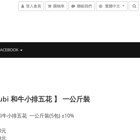
登入會員
購物車
聯絡我們
繁體中文
FACEBOOK
rubi 和牛小排五花 】 一公斤裝
i 和牛小排五花  一公斤裝(5包) ±10%
0元 
9元