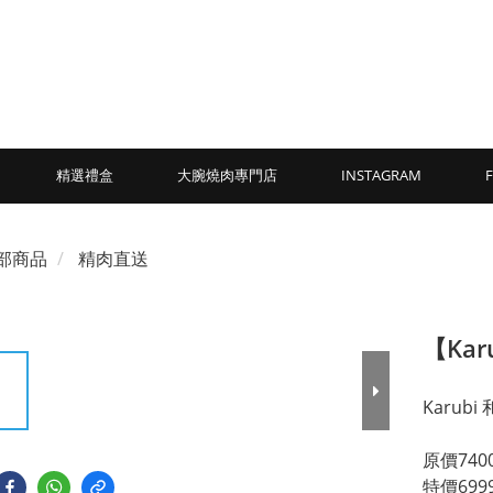
精選禮盒
大腕燒肉專門店
INSTAGRAM
部商品
精肉直送
【Ka
Karub
原價740
特價699