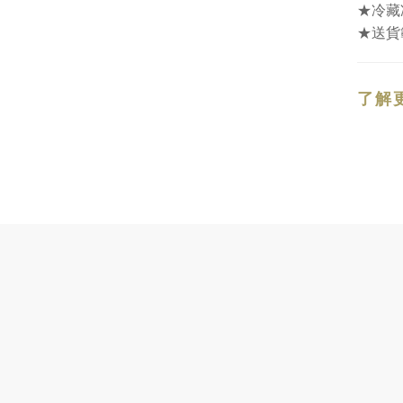
★冷藏
★送貨
了解