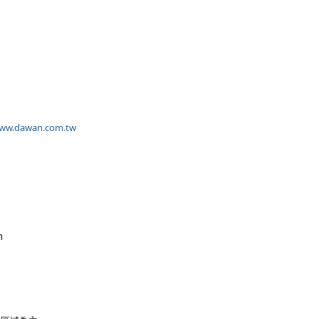
www.dawan.com.tw
m