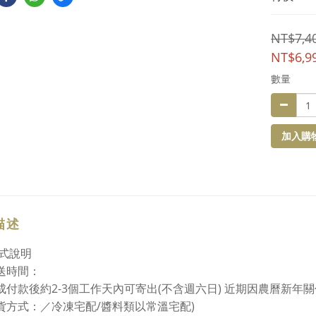
NT$7,4
NT$6,9
數量
加入購
描述
式說明
送時間：
2-3
(
) 近期因農曆新年
成付款後約
個工作天內可寄出
不含週六日
/
)
貨方式：／冷凍宅配
醬料類以常溫宅配