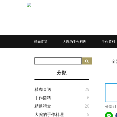
精肉直送
大腕的手作料理
手作醬料
全
分類
精肉直送
29
手作醬料
6
精選禮盒
20
分享到
大腕的手作料理
5