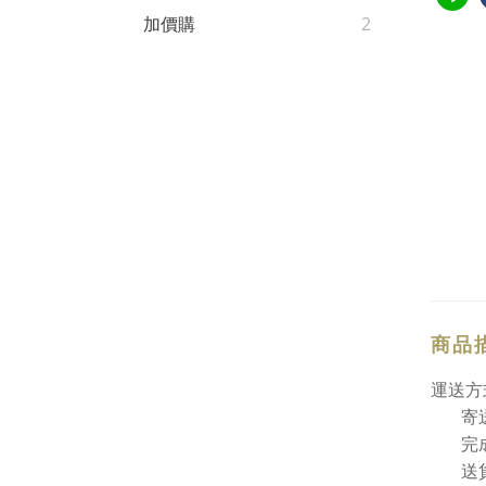
加價購
2
商品
運送方
寄
完
送