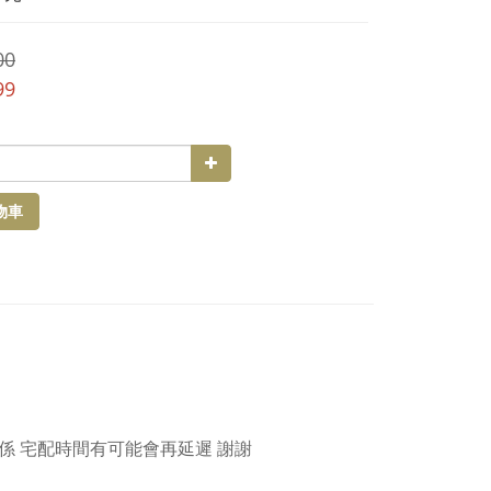
00
99
物車
關係 宅配時間有可能會再延遲 謝謝