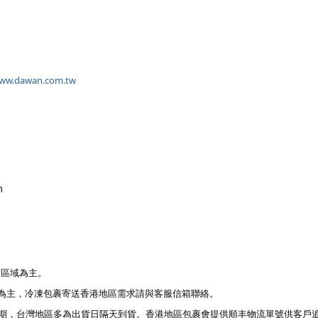
www.dawan.com.tw
m
送區域為主。
為主，冷凍包裹寄送香港地區需求請與客服信箱聯絡。
峰期，台灣地區多為出貨日隔天到貨。香港地區包裹會提供順丰物流單號供客戶