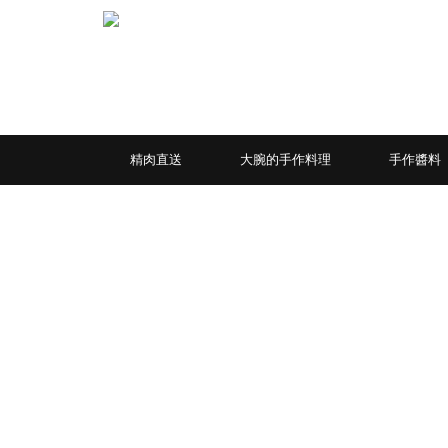
精肉直送
大腕的手作料理
手作醬料